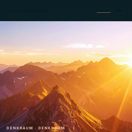
viewfromthehill
Termin
DENKRAUM
·
DENKRAUM