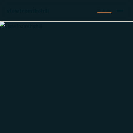
viewfromthehill
Termin