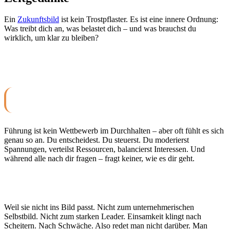
Ein
Zukunftsbild
ist kein Trostpflaster. Es ist eine innere Ordnung:
Was treibt dich an, was belastet dich – und was brauchst du
wirklich, um klar zu bleiben?
Stark bleiben – wenn es drauf ankommt
Viele tragen Verantwortung. Aber wer trägt eigentlich dich?
Führung ist kein Wettbewerb im Durchhalten – aber oft fühlt es sich
genau so an. Du entscheidest. Du steuerst. Du moderierst
Spannungen, verteilst Ressourcen, balancierst Interessen. Und
während alle nach dir fragen – fragt keiner, wie es dir geht.
Warum redet keiner über Einsamkeit?
Weil sie nicht ins Bild passt. Nicht zum unternehmerischen
Selbstbild. Nicht zum starken Leader. Einsamkeit klingt nach
Scheitern. Nach Schwäche. Also redet man nicht darüber. Man