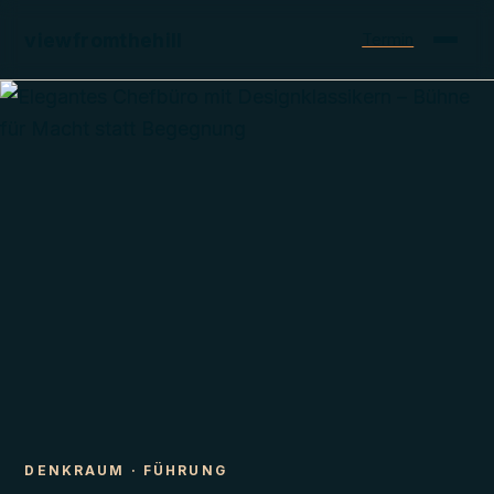
viewfromthehill
Termin
DENKRAUM
·
FÜHRUNG