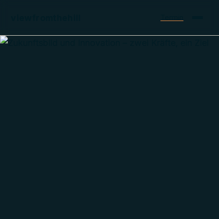
viewfromthehill
Termin