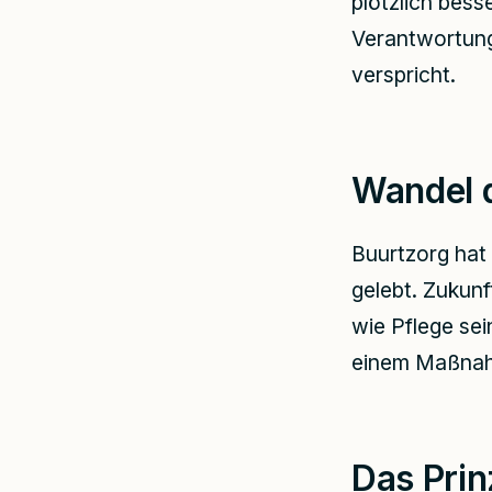
plötzlich bess
Verantwortung,
verspricht.
Wandel d
Buurtzorg hat
gelebt. Zukunf
wie Pflege sei
einem Maßnah
Das Prin