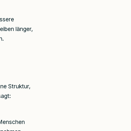
essere
eiben länger,
n.
ne Struktur,
sagt:
l Menschen