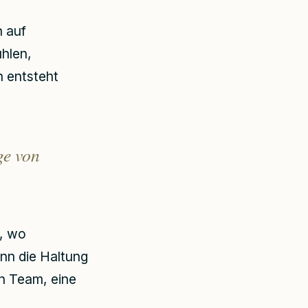
h auf
hlen,
 entsteht
ge von
t, wo
nn die Haltung
in Team, eine