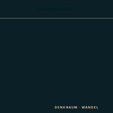
viewfromthehill
DENKRAUM
·
WANDEL