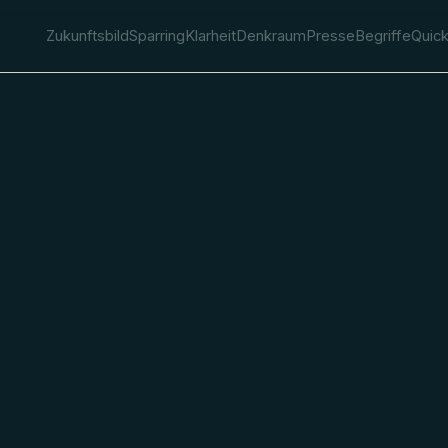
Zukunftsbild
Sparring
Klarheit
Denkraum
Presse
Begriffe
Quic