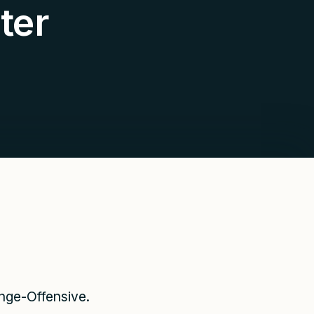
ter
nge-Offensive.