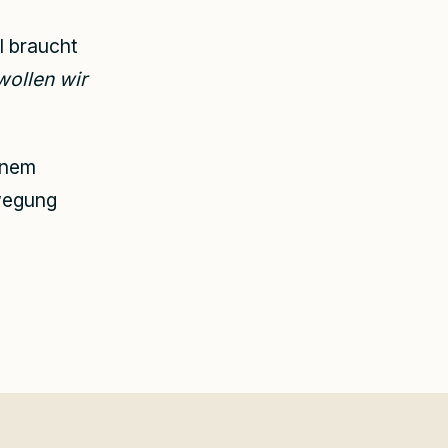
l braucht
wollen wir
inem
ewegung