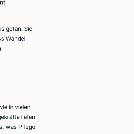
nt
s getan. Sie
ass Wandel
m
ie in vielen
gekräfte liefen
as, was Pflege