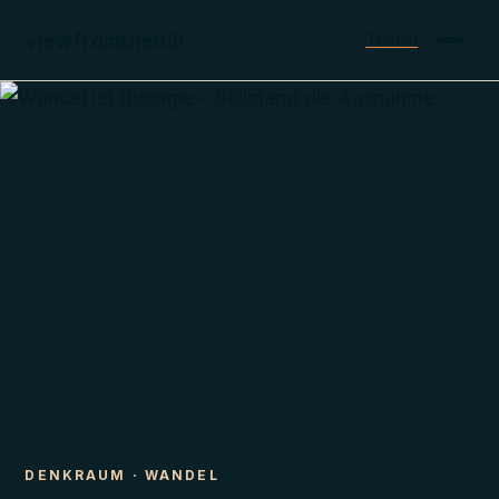
viewfromthehill
Termin
DENKRAUM
·
WANDEL