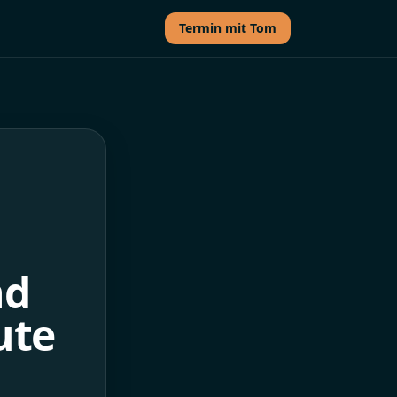
Termin mit Tom
nd
ute