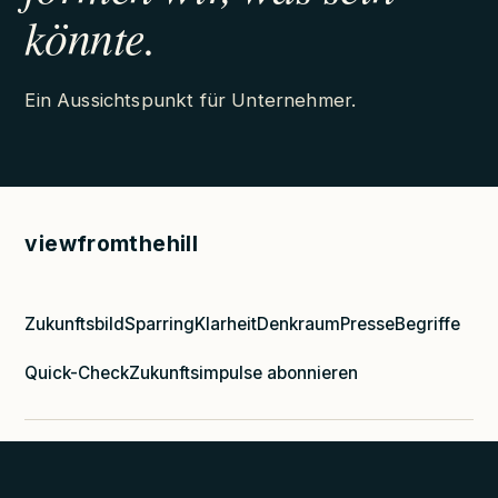
könnte.
Ein Aussichtspunkt für Unternehmer.
viewfromthehill
Zukunftsbild
Sparring
Klarheit
Denkraum
Presse
Begriffe
Quick-Check
Zukunftsimpulse abonnieren
© 2026 viewfromthehill · Tom Hill
Impressum
·
Datenschutz